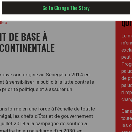
Go to Change The Story
QUI
E »
T DE BASE À
Le m
m’en
 CONTINENTALE
exclu
peut 
Prog
palu
trouve son origine au Sénégal en 2014 en
de pr
à sensibiliser le public à la lutte contre le
palud
 priorité politique et à assurer un
n’imp
chan
ransformé en une force à l’échelle de tout le
Dans
négal, les chefs d’État et de gouvernement
toute
n juillet 2018 à la campagne de soutien à
les 
à mettre fin au paludisme d’ici 2030, en