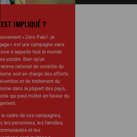
 EST IMPLIQUÉ ?
ouvement « Zéro Palu ! Je
gage » est une campagne sans
sive à laquelle tout le monde
se joindre. Bien qu’un
ramme national de contrôle du
disme soit en charge des efforts
évention et de traitement du
isme dans la plupart des pays,
orte qui peut militer en faveur du
gement.
 le cadre de ces campagnes,
s les personnes, les familles,
communautés et les