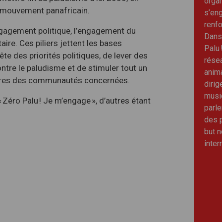
organ
n mouvement panafricain.
s’eng
renfo
engagement politique, l’engagement du
Dans
re. Ces piliers jettent les bases
Palu 
te des priorités politiques, de lever des
rése
ontre le paludisme et de stimuler tout un
anim
bres des communautés concernées.
dirig
music
 Zéro Palu ! Je m’engage », d’autres étant
parle
des p
but n
inter